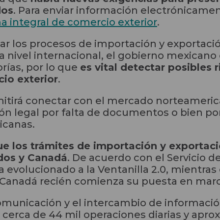
dos
. Para enviar información electrónicamen
a integral de comercio exterior
.
r los procesos de importación y exportación
 nivel internacional, el gobierno mexican
orías, por lo que
es vital detectar posibles
io exterior
.
rmitirá conectar con el mercado norteamer
n legal por falta de documentos o bien por
icanas.
ue los trámites de importación y exportac
dos y Canadá
. De acuerdo con el Servicio d
a evolucionado a la Ventanilla 2.0, mientra
Canadá recién comienza su puesta en mar
 comunicación y el intercambio de informaci
 cerca de 44 mil operaciones diarias y apr