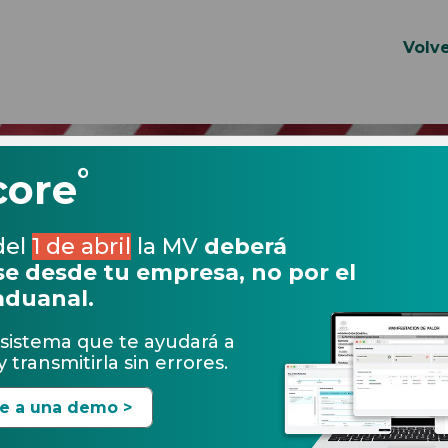
Volve
°
core
del
1 de abril
la MV
deberá
e desde tu empresa, no por el
aduanal.
sistema que te ayudará a
 transmitirla sin errores.
te a una demo >
13.01.2017