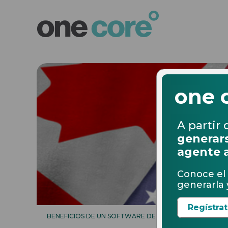
one 
A partir 
generars
agente 
Conoce el 
generarla y
Regístra
BENEFICIOS DE UN SOFTWARE DE COMERCIO EXTERIOR