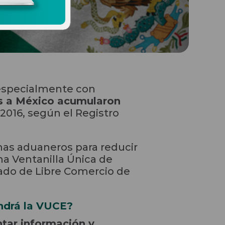
 especialmente con
es a México acumularon
016, según el Registro
mas aduaneros para reducir
na Ventanilla Única de
tado de Libre Comercio de
endrá la VUCE?
ntar información y