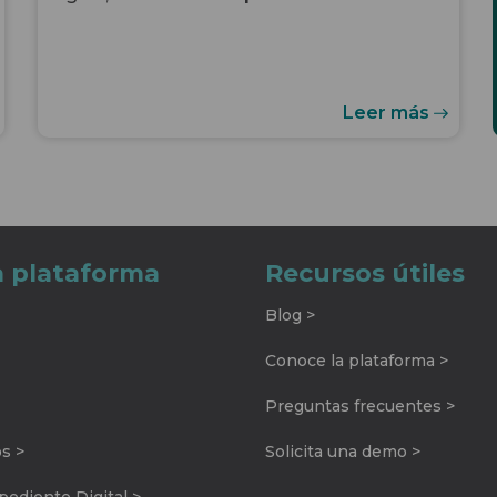
Leer más
a plataforma
Recursos útiles
Blog >
Conoce la plataforma >
Preguntas frecuentes >
os >
Solicita una demo >
ediente Digital >