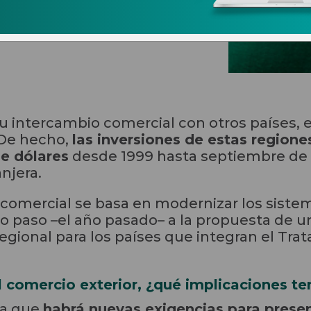
s tendrá la VUCE
 intercambio comercial con otros países,
 De hecho,
las inversiones de estas region
e dólares
desde 1999 hasta septiembre de 2
njera.
 comercial se basa en modernizar los siste
io paso –el año pasado– a la propuesta de u
egional para los países que integran el Tra
l comercio exterior, ¿qué implicaciones t
ica que
habrá nuevas exigencias para prese