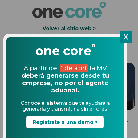
Volver al sitio web >
X
°
Solicita una Demo
one core
A partir del
1 de abril
la MV
deberá generarse desde tu
empresa, no por el agente
aduanal.
Conoce el sistema que te ayudará a
generarla y transmitirla sin errores.
BENEFICIOS DE UN SOFTWARE DE COMERCIO
04.04.2017
Regístrate a una demo >
EXTERIOR
Buenas noticias gracias al