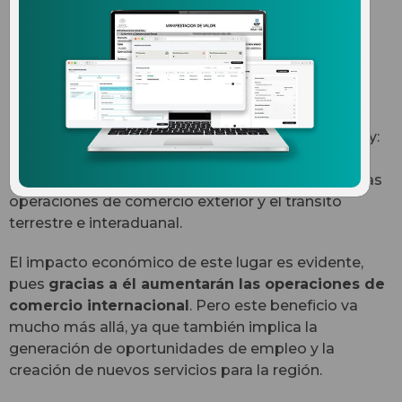
nuevo recinto logístico en
Monterrey
Hace unas semanas, recibimos grandes noticias
para el sistema de comercio exterior en Monterrey:
el
Grupo Aeroportuario Centro Norte (OMA)
inauguró un nuevo recinto logístico para facilitar las
operaciones de comercio exterior y el tránsito
terrestre e interaduanal.
El impacto económico de este lugar es evidente,
pues
gracias a él aumentarán las operaciones de
comercio internacional
. Pero este beneficio va
mucho más allá, ya que también implica la
generación de oportunidades de empleo y la
creación de nuevos servicios para la región.