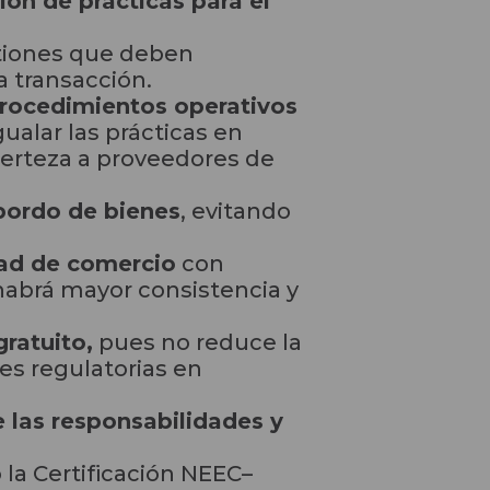
sión de prácticas para el
stiones que deben
a transacción.
procedimientos operativos
igualar las prácticas en
 certeza a proveedores de
sbordo de bienes
, evitando
dad de comercio
con
habrá mayor consistencia y
gratuito,
pues no reduce la
es regulatorias en
e las responsabilidades y
 la Certificación NEEC–