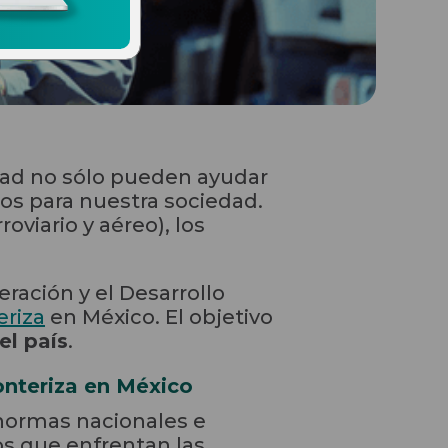
idad no sólo pueden ayudar
os para nuestra sociedad.
oviario y aéreo), los
ración y el Desarrollo
eriza
en México. El objetivo
el país
.
onteriza en México
 normas nacionales e
os que enfrentan las