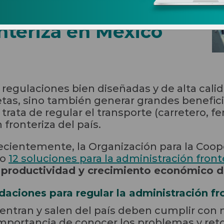
laciones para
nteriza en México
 regulaciones bien diseñadas y de alta cal
tas, sino también generar grandes benefici
ata de regular el transporte (carretero, ferr
 fronteriza del país.
cientemente, la Organización para la Coope
so
12 soluciones para la administración front
, productividad y crecimiento económico d
aciones para regular la administración fr
entran y salen del país deben cumplir con
 importancia de conocer los problemas y ret