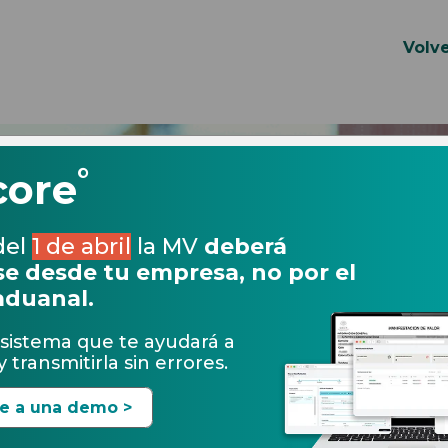
Volve
°
core
del
1 de abril
la MV
deberá
e desde tu empresa, no por el
aduanal.
sistema que te ayudará a
 transmitirla sin errores.
te a una demo >
16.02.2017