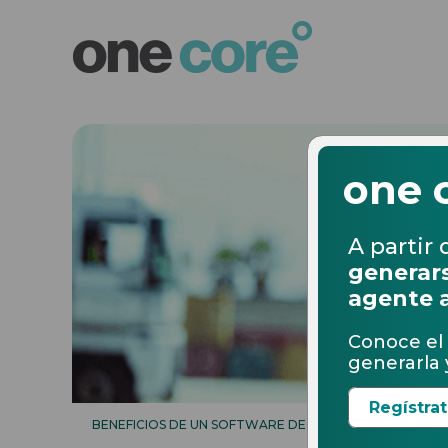
one 
A partir 
generars
agente 
Conoce el 
generarla y
Regístra
BENEFICIOS DE UN SOFTWARE DE COMERCIO EXTERIOR