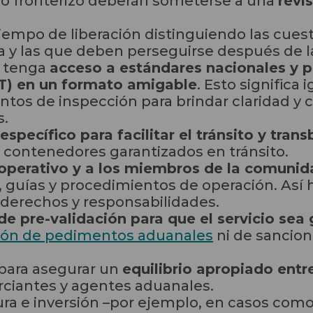
o fronterizo deberán someterse a una
revi
tiempo de liberación distinguiendo las cue
a y las que deben perseguirse después de l
l tenga
acceso a estándares nacionales y 
AT) en un formato amigable
. Esto significa 
untos de inspección para brindar claridad y
s.
specífico para facilitar el tránsito y tran
 contenedores garantizados en tránsito.
 operativo y a los miembros de la comuni
 guías y procedimientos de operación. Así 
derechos y responsabilidades.
de pre-validación para que el servicio sea 
ión de pedimentos aduanales
ni de sancion
 para asegurar un
equilibrio apropiado entr
ciantes y agentes aduanales.
tura e inversión –por ejemplo, en casos como