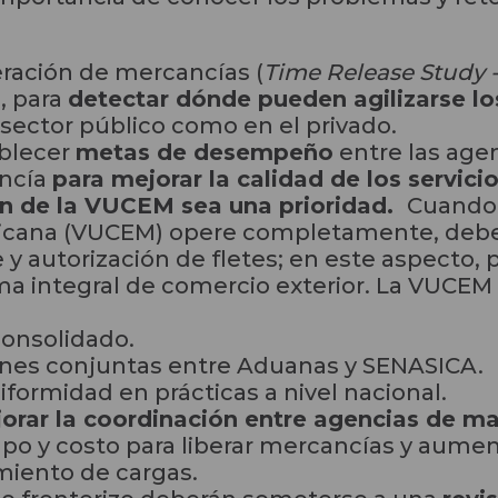
eración de mercancías (
Time Release Study 
, para
detectar dónde pueden agilizarse l
 sector público como en el privado.
ablecer
metas de desempeño
entre las age
ancía
para mejorar la calidad de los servici
n de la VUCEM sea una prioridad.
Cuando 
icana (VUCEM) opere completamente, debe
 y autorización de fletes; en este aspecto, 
 integral de comercio exterior. La VUCEM t
consolidado.
nes conjuntas entre Aduanas y SENASICA.
formidad en prácticas a nivel nacional.
orar la coordinación entre agencias de ma
po y costo para liberar mercancías y aume
miento de cargas.