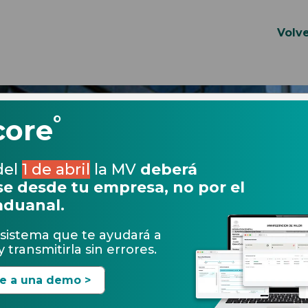
Volve
°
core
del
1 de abril
la MV
deberá
e desde tu empresa, no por el
aduanal.
sistema que te ayudará a
 transmitirla sin errores.
te a una demo >
16.05.2017