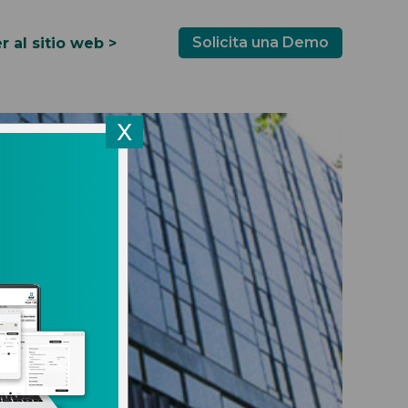
Solicita una Demo
r al sitio web >
X