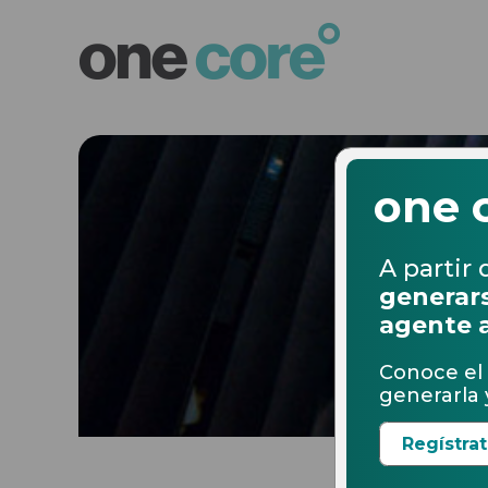
one 
A partir 
generars
agente 
Conoce el 
generarla y
Regístra