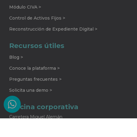
Módulo CIVA >
Control de Activos Fijos >
Reconstrucción de Expediente Digital >
Recursos útiles
Blog >
Conoce la plataforma >
Preguntas frecuentes >
Solicita una demo >
Oficina corporativa
Carretera Miguel Alemán
No. 920 G
Colonia La Encarnación
Apodaca, Nuevo León