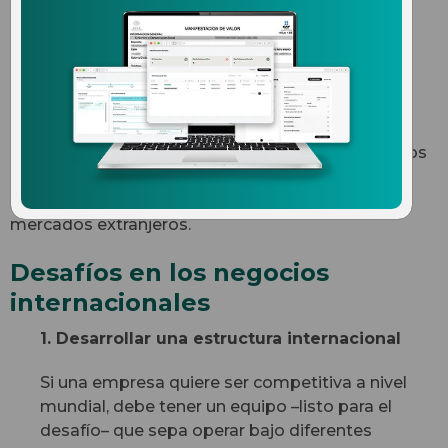
empresariales en comercio
exterior
Si apuestas por el comercio exterior necesitas
aprender a sortear los retos diarios de los negocios
internacionales. Hoy te compartimos 12 grandes
desafíos que enfrentarás cuando operas en
mercados extranjeros.
Desafíos en los negocios
internacionales
1. Desarrollar una estructura internacional
Si una empresa quiere ser competitiva a nivel
mundial, debe tener un equipo –listo para el
desafío– que sepa operar bajo diferentes