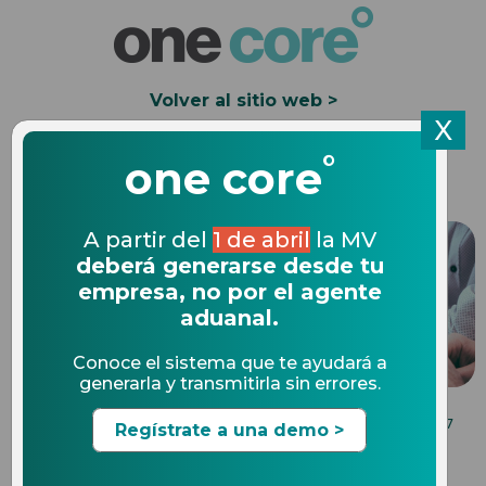
Volver al sitio web >
X
°
Solicita una Demo
one core
A partir del
1 de abril
la MV
deberá generarse desde tu
empresa, no por el agente
aduanal.
Conoce el sistema que te ayudará a
generarla y transmitirla sin errores.
BENEFICIOS DE UN SOFTWARE DE COMERCIO
30.08.2017
Regístrate a una demo >
EXTERIOR
12 retos para los líderes