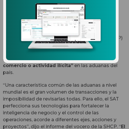
contra comercio ilícito en
aduanas
La secretaría de Hacienda y Crédito Público (SHCP)
dio a conocer este domingo las acciones de
modernización que lleva a cabo el Servicio de
Administración Tributaria (SAT) para frenar
“todo
comercio o actividad ilícita”
en las aduanas del
país.
“Una característica común de las aduanas a nivel
mundial es el gran volumen de transacciones y la
imposibilidad de revisarlas todas. Para ello, el SAT
perfecciona sus tecnologías para fortalecer la
inteligencia de negocio y el control de las
operaciones, acorde a diferentes ejes, acciones y
proyectos”, dijo el informe del vocero de la SHCP. “
El