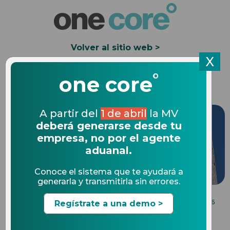
Volver al sitio web >
X
°
Solicita una Demo
one core
A partir del
1 de abril
la MV
deberá generarse desde tu
empresa, no por el agente
aduanal.
Conoce el sistema que te ayudará a
generarla y transmitirla sin errores.
BENEFICIOS DE UN SOFTWARE DE COMERCIO
09.12.2016
Regístrate a una demo >
EXTERIOR
SAT moderniza batalla