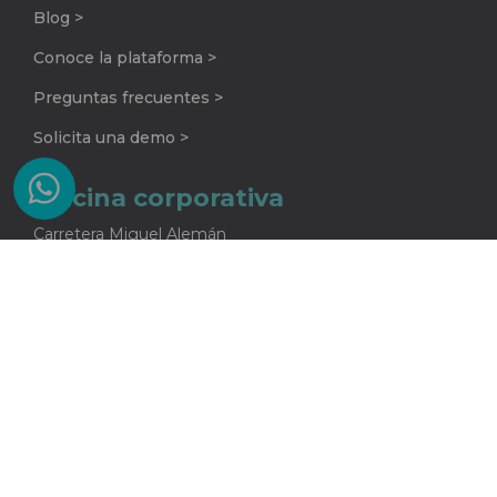
Blog >
Conoce la plataforma >
Preguntas frecuentes >
Solicita una demo >
Oficina corporativa
Carretera Miguel Alemán
No. 920 G
Colonia La Encarnación
Apodaca, Nuevo León
C.P. 66633
81 2415 5682
One Core S.A. de C.V.
Todos los derechos reservados