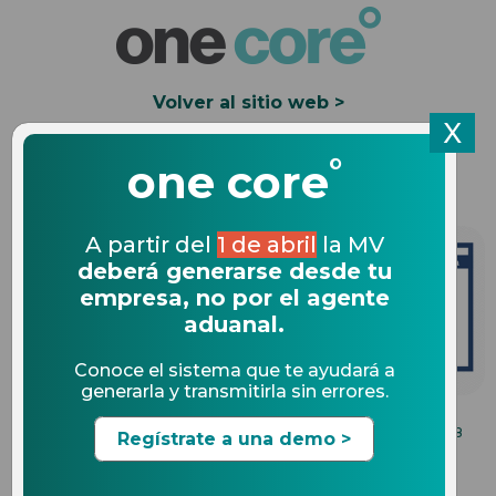
Volver al sitio web >
X
°
Solicita una Demo
one core
A partir del
1 de abril
la MV
deberá generarse desde tu
empresa, no por el agente
aduanal.
Conoce el sistema que te ayudará a
generarla y transmitirla sin errores.
BENEFICIOS DE UN SOFTWARE DE COMERCIO
10.07.2018
Regístrate a una demo >
EXTERIOR
Así ha avanzado el proyecto