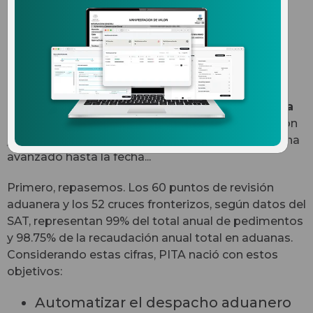
aduanero PITA desde su
implementación
El año pasado comenzó la implementación del
Proyecto de Integración Tecnológica Aduanera
(PITA)
, que prevé modernizar 60 puntos de revisión
y 52 cruces fronterizos en México. Veamos cómo ha
avanzado hasta la fecha...
Primero, repasemos. Los 60 puntos de revisión
aduanera y los 52 cruces fronterizos, según datos del
SAT, representan 99% del total anual de pedimentos
y 98.75% de la recaudación anual total en aduanas.
Considerando estas cifras, PITA nació con estos
objetivos:
Automatizar el despacho aduanero