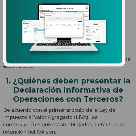
sobre la DIOT del SAT
Sabemos que la Declaración Informativa de
Operaciones con Terceros (DIOT) es importante
para los contribuyentes que se dedican o prestan
servicios relacionados a la importación de bienes,
por ello presentamos 8 preguntas frecuentes sobre
este trámite.
1. ¿Quiénes deben presentar la
Declaración Informativa de
Operaciones con Terceros?
De acuerdo con el primer artículo de la Ley del
Impuesto al Valor Agregado (LIVA), los
contribuyentes que están obligados a efectuar la
retención del IVA son: