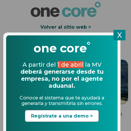
Volver al sitio web >
X
°
Solicita una Demo
one core
A partir del
1 de abril
la MV
deberá generarse desde tu
empresa, no por el agente
aduanal.
Conoce el sistema que te ayudará a
generarla y transmitirla sin errores.
BENEFICIOS DE UN SOFTWARE DE COMERCIO
05.09.2018
Regístrate a una demo >
EXTERIOR
8 preguntas frecuentes