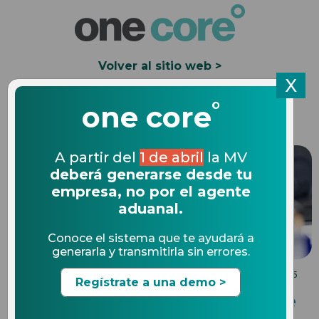
Volver al sitio web >
X
°
Solicita una Demo
one core
A partir del
1 de abril
la MV
deberá generarse desde tu
empresa, no por el agente
aduanal.
Conoce el sistema que te ayudará a
generarla y transmitirla sin errores.
COMPLIANCE EN COMERCIO EXTERIOR
22.01.2025
Regístrate a una demo >
¿Qué es la certificación IVA e