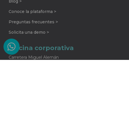
Blog >
Conoce la plataforma >
Preguntas frecuentes >
Solicita una demo >
Oficina corporativa
Carretera Miguel Alemán
No. 920 G
Colonia La Encarnación
Apodaca, Nuevo León
C.P. 66633
81 2415 5682
One Core S.A. de C.V.
Todos los derechos reservados