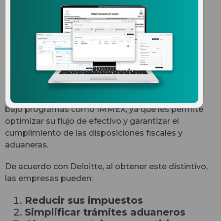
IEPS?
La certificación IVA e IEPS es un esquema que
permite a las empresas diferir el pago de estos
impuestos al momento de realizar importaciones
temporales.
Esto resulta crítico para las empresas que operan
bajo programas como IMMEX, ya que les permite
optimizar su flujo de efectivo y garantizar el
cumplimiento de las disposiciones fiscales y
aduaneras.
De acuerdo con Deloitte, al obtener este distintivo,
las empresas pueden:
Reducir sus impuestos
Simplificar trámites aduaneros