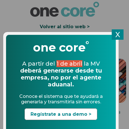
Volver al sitio web >
X
°
Solicita una Demo
one core
A partir del
1 de abril
la MV
deberá generarse desde tu
empresa, no por el agente
aduanal.
Conoce el sistema que te ayudará a
generarla y transmitirla sin errores.
BENEFICIOS DE UN SOFTWARE DE COMERCIO
14.09.2018
Regístrate a una demo >
EXTERIOR
¿Qué es el régimen