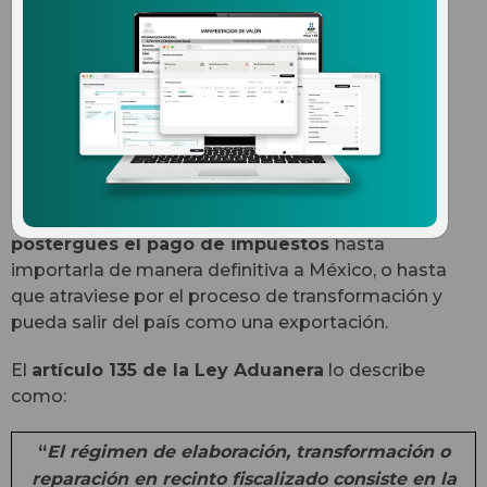
aduanero de recinto
fiscalizado estratégico?
El régimen de recinto fiscalizado estratégico se
agregó a la Ley Aduanera en el año 2002 para
impulsar el comercio exterior. ¿Cómo?
Permitiéndote que introduzcas mercancía y
postergues el pago de impuestos
hasta
importarla de manera definitiva a México, o hasta
que atraviese por el proceso de transformación y
pueda salir del país como una exportación.
El
artículo 135 de la Ley Aduanera
lo describe
como:
“
El régimen de elaboración, transformación o
reparación en recinto fiscalizado consiste en la