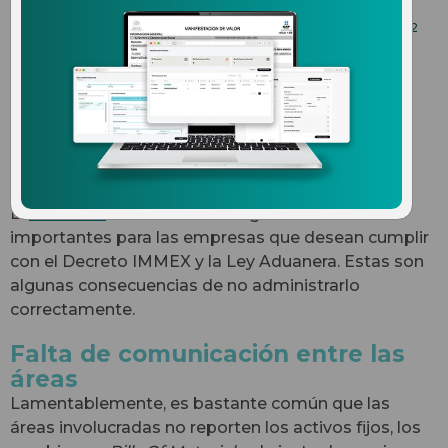
BENEFICIOS DE UN SOFTWARE DE COMERCIO
15.07.2022
EXTERIOR
Consecuencias de no
administrar correctamente
el Anexo 24
El
Anexo 24
es una de las obligaciones más
importantes para las empresas que desean cumplir
con el Decreto IMMEX y la Ley Aduanera. Estas son
algunas consecuencias de no administrarlo
correctamente.
Falta de comunicación entre las
áreas
Lamentablemente, es bastante común que las
áreas involucradas no reporten los activos fijos, los