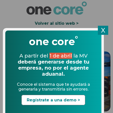
Volver al sitio web >
X
°
Solicita una Demo
one core
A partir del
1 de abril
la MV
deberá generarse desde tu
empresa, no por el agente
aduanal.
Conoce el sistema que te ayudará a
generarla y transmitirla sin errores.
Regístrate a una demo >