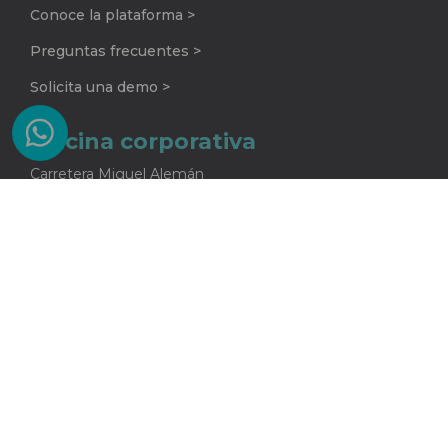
Conoce la plataforma >
Preguntas frecuentes >
Solicita una demo >
Oficina corporativa
Carretera Miguel Alemán
No. 920 G
Colonia La Encarnación
Apodaca, Nuevo León
C.P. 66633
81 2415 5682
One Core S.A. de C.V.
Todos los derechos reservados