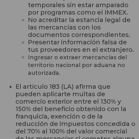
temporales sin estar amparado
por programas como el IMMEX.
No acredita
r
la estancia legal de
las mercancías con los
documentos correspondientes.
Presenta
r
información falsa de
tus proveedores en el extranjero.
Ingresar o extraer mercancías del
territorio nacional por aduana no
autorizada.
El artículo 183 (LA) afirma que
pueden aplicarte multas de
comercio exterior
entre el
130%
y
150%
del benefic
io obtenido con la
franquicia, exención o
de la
reducción de impuestos concedida o
del 70% al 100% del valor comercial
de las mercancías si cometes alguna