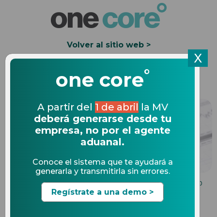
Volver al sitio web >
X
°
Solicita una Demo
one core
A partir del
1 de abril
la MV
deberá generarse desde tu
empresa, no por el agente
aduanal.
Conoce el sistema que te ayudará a
generarla y transmitirla sin errores.
MULTAS DE COMERCIO INTERNACIONAL
30.04.2020
Regístrate a una demo >
Multas de comercio exterior
en 2022 y cómo evitarlas