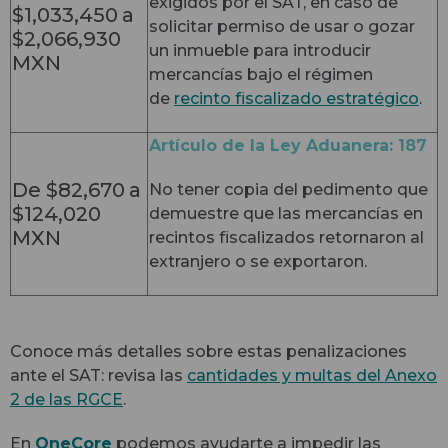
exigidos por el SAT, en caso de
$1,033,450
a
solicitar permiso de usar o gozar
$2,066,930
un inmueble para introducir
MXN
mercancías bajo el régimen
de
recinto fiscalizado estratégico
.
Artículo de la Ley Aduanera: 187
De $82,670
a
No tener copia del pedimento que
$124,020
demuestre que las mercancías en
MXN
recintos fiscalizados retornaron al
extranjero o se exportaron.
Conoce más detalles sobre estas penalizaciones
ante el SAT: revisa las
cantidades y multas del Anexo
2 de las RGCE
.
En
OneCore
podemos ayudarte a impedir las