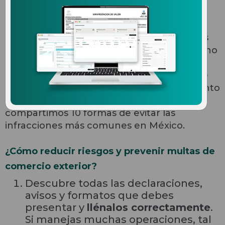
Sabemos que
uno de tus mayores retos es
informarte para tomar decisiones
, lo cual no
sólo implica mejorar e incrementar tus
operaciones, sino también evitar multas de
comercio exterior, ya sea por incumplimiento
u omisión. Por esta razón, enseguida te
compartimos 10 formas de evitar las
infracciones más comunes en México.
¿Cómo reducir riesgos y prevenir multas de
comercio exterior?
Descubre todas las declaraciones,
avisos y formatos que debes
presentar y
llénalos correctamente
.
Si manejas muchas operaciones, tal