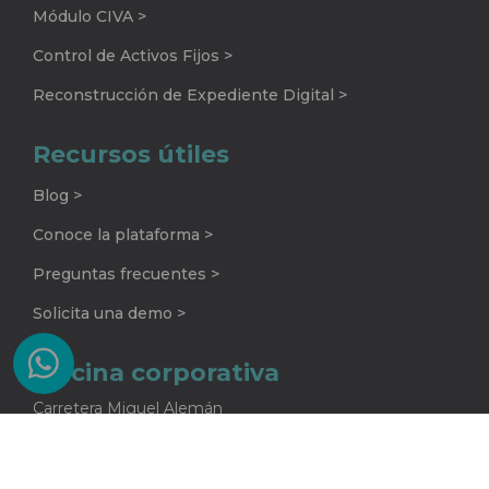
Módulo CIVA >
Control de Activos Fijos >
Reconstrucción de Expediente Digital >
Recursos útiles
Blog >
Conoce la plataforma >
Preguntas frecuentes >
Solicita una demo >
Oficina corporativa
Carretera Miguel Alemán
No. 920 G
Colonia La Encarnación
Apodaca, Nuevo León
C.P. 66633