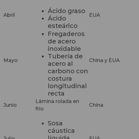
Ácido graso
Abril
EUA
Ácido
esteárico
Fregaderos
de acero
inoxidable
Tubería de
Mayo
China y EUA
acero al
carbono con
costura
longitudinal
recta
Lámina rolada en
Junio
China
frío
Sosa
cáustica
líquida
Julio
EUA