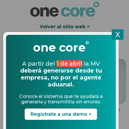
Volver al sitio web >
X
°
Solicita una Demo
one core
A partir del
1 de abril
la MV
deberá generarse desde tu
empresa, no por el agente
aduanal.
Conoce el sistema que te ayudará a
generarla y transmitirla sin errores.
COMPLIANCE EN COMERCIO EXTERIOR
24.10.2019
Regístrate a una demo >
Cuotas compensatorias de