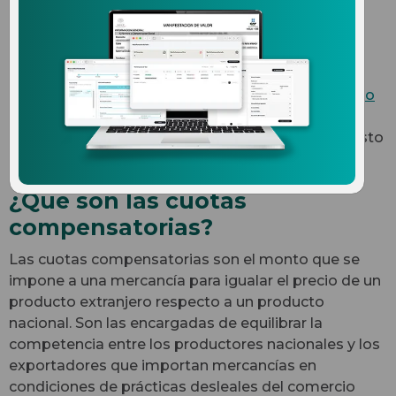
comercio y su vigencia en
2020
El pasado 28 de agosto de 2019 se publicó el
Aviso
sobre la vigencia de cuotas compensatorias
que
indica que para el año 2020 se eliminará el impuesto
para algunos productos extranjeros.
¿Qué son las cuotas
compensatorias?
Las cuotas compensatorias son el monto que se
impone a una mercancía para igualar el precio de un
producto extranjero respecto a un producto
nacional. Son las encargadas de equilibrar la
competencia entre los productores nacionales y los
exportadores que importan mercancías en
condiciones de prácticas desleales del comercio