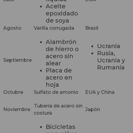
Aceite
epoxidado
de soya
Agosto
Varilla corrugada
Brasil
Alambrón
Ucrania
de hierro o
Rusia,
acero sin
Ucrania y
Septiembre
alear
Rumania
Placa de
acero en
hoja
Octubre
Sulfato de amonio
EUA y China
Tubería de acero sin
Noviembre
Japón
costura
Bicicletas