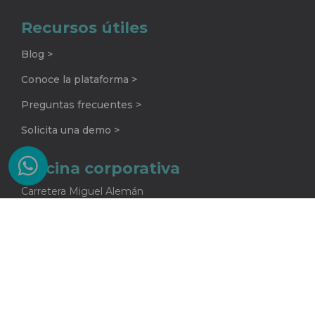
Recursos útiles
Blog >
Conoce la plataforma >
Preguntas frecuentes >
Solicita una demo >
Oficina corporativa
Carretera Miguel Alemán
No. 920 G
Colonia La Encarnación
Apodaca, Nuevo León
C.P. 66633
81 2415 5682