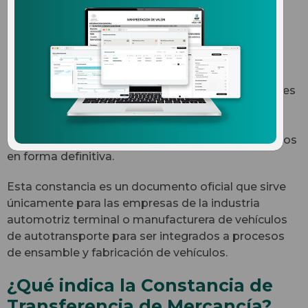
transferencia de mercancía
automotriz
La Constancia de Transferencia de Mercancía
(CTMs) es utilizada por las empresas de autopartes
para considerar como retornadas al extranjero las
partes y los componentes que importaron
temporalmente y como exportados los importados
en forma definitiva.
Esta constancia es un documento oficial que sirve
únicamente para las empresas de la industria
automotriz terminal o manufacturera de vehículos
de autotransporte para ser integrados a procesos
de ensamble y fabricación de vehículos.
¿Qué indica la Constancia de
Transferencia de Mercancía?