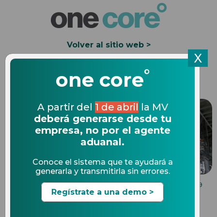
Volver al sitio web >
X
°
Solicita una Demo
one core
A partir del
1 de abril
la MV
deberá generarse desde tu
empresa, no por el agente
aduanal.
Conoce el sistema que te ayudará a
generarla y transmitirla sin errores.
COMPLIANCE EN COMERCIO EXTERIOR
12.12.2019
Regístrate a una demo >
Documento que avala la