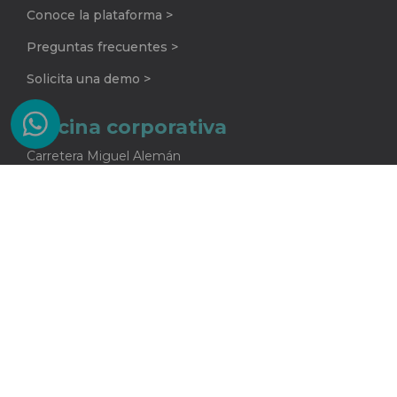
Conoce la plataforma >
Preguntas frecuentes >
Solicita una demo >
Oficina corporativa
Carretera Miguel Alemán
No. 920 G
Colonia La Encarnación
Apodaca, Nuevo León
C.P. 66633
81 2415 5682
One Core S.A. de C.V.
Todos los derechos reservados