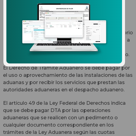
aplica el Derecho de Trámite
Aduanero
Las personas que introducen mercancías al territorio
nacional o las extraen del mismo, están obligadas a
pagar diversas contribuciones, entre las que se
encuentran el DTA o Derecho de Trámite Aduanero.
El
Derecho de Trámite Aduanero se debe pagar por
el uso o aprovechamiento de las instalaciones de las
aduanas y por recibir los servicios que prestan las
autoridades aduaneras en el despacho aduanero.
El artículo 49 de la Ley Federal de Derechos indica
que se debe pagar DTA por las operaciones
aduaneras que se realicen con un pedimento o
cualquier documento correspondiente en los
trámites de la Ley Aduanera según las cuotas