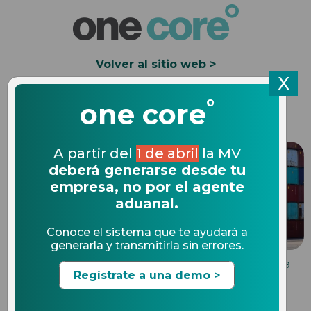
Volver al sitio web >
X
°
Solicita una Demo
one core
A partir del
1 de abril
la MV
deberá generarse desde tu
empresa, no por el agente
aduanal.
Conoce el sistema que te ayudará a
generarla y transmitirla sin errores.
COMPLIANCE EN COMERCIO EXTERIOR
19.12.2019
Regístrate a una demo >
Documentos con los que no