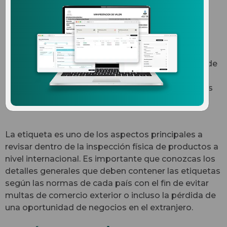
comercio exterior
El etiquetado de productos tiene la finalidad de
establecer la información comercial que deben
contener los productos de fabricación nacional y de
procedencia extranjera para el consumo en cierto
territorio, además de establecer las características
de dicha información.
La etiqueta es uno de los aspectos principales a
revisar dentro de la inspección física de productos a
nivel internacional. Es importante que conozcas los
detalles generales que deben contener las etiquetas
según las normas de cada país con el fin de evitar
multas de comercio exterior o incluso la pérdida de
una oportunidad de negocios en el extranjero.