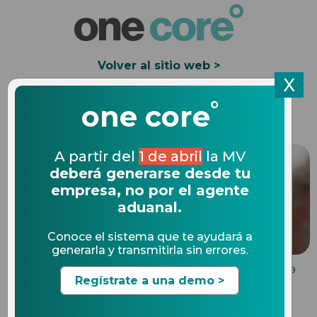
Volver al sitio web >
X
°
Solicita una Demo
one core
A partir del
1 de abril
la MV
deberá generarse desde tu
empresa, no por el agente
aduanal.
Conoce el sistema que te ayudará a
generarla y transmitirla sin errores.
MULTAS DE COMERCIO INTERNACIONAL
11.04.2019
Regístrate a una demo >
Etiquetado de productos en