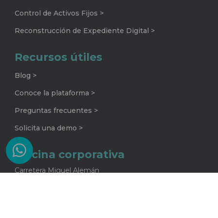
Control de Activos Fijos >
Reconstrucción de Expediente Digital >
Recursos útiles
Blog >
Conoce la plataforma >
Preguntas frecuentes >
Solicita una demo >
Oficina corporativa
Carretera Miguel Alemán
No. 920 G
Colonia La Encarnación
Apodaca, Nuevo León
C.P. 66633