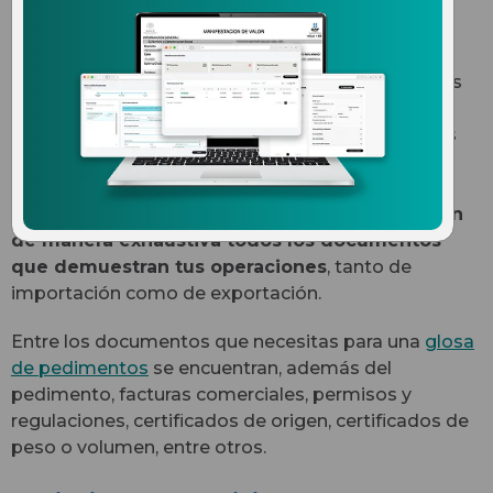
El objetivo de la glosa es fiscalizar tus pedimentos
después del despacho aduanero, para demostrar
que estás cumpliendo con todas tus obligaciones
tributarias. Una manera de facilitar el proceso es
teniendo en orden tus expedientes de comercio
exterior, pues
las autoridades aduaneras revisan
de manera exhaustiva todos los documentos
que demuestran tus operaciones
, tanto de
importación como de exportación.
Entre los documentos que necesitas para una
glosa
de pedimentos
se encuentran, además del
pedimento, facturas comerciales, permisos y
regulaciones, certificados de origen, certificados de
peso o volumen, entre otros.