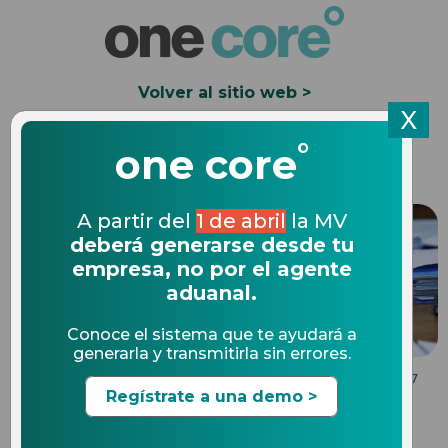
Volver al sitio web >
X
°
Solicita una Demo
one core
A partir del
1 de abril
la MV
deberá generarse desde tu
empresa, no por el agente
aduanal.
Conoce el sistema que te ayudará a
generarla y transmitirla sin errores.
EXPEDIENTES ELECTRONICOS
10.02.2017
Regístrate a una demo >
5 beneficios de la glosa de
pedimentos