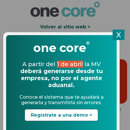
Volver al sitio web >
X
°
Solicita una Demo
one core
A partir del
1 de abril
la MV
deberá generarse desde tu
empresa, no por el agente
aduanal.
Conoce el sistema que te ayudará a
generarla y transmitirla sin errores.
NOVEDADES DE COMERCIO EXTERIOR
18.02.2017
Regístrate a una demo >
México y Hong Kong,
reconocimiento mutuo en