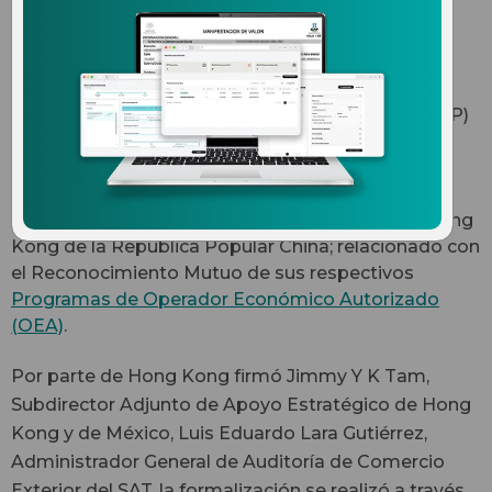
comercio exterior
La Secretaría de Hacienda y Crédito Público (SHCP)
a través del Servicio de Administración Tributaria
(SAT), informa que se firmó un Plan de Acción
Conjunto entre las autoridades aduaneras de
México y la Región Administrativa Especial de Hong
Kong de la República Popular China; relacionado con
el Reconocimiento Mutuo de sus respectivos
Programas de Operador Económico Autorizado
(OEA)
.
Por parte de Hong Kong firmó Jimmy Y K Tam,
Subdirector Adjunto de Apoyo Estratégico de Hong
Kong y de México, Luis Eduardo Lara Gutiérrez,
Administrador General de Auditoría de Comercio
Exterior del SAT, la formalización se realizó a través