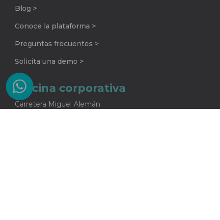
Blog >
Conoce la plataforma >
Preguntas frecuentes >
Solicita una demo >
Oficina corporativa
Carretera Miguel Alemán
No. 920 G
Colonia La Encarnación
Apodaca, Nuevo León
C.P. 66633
81 2415 5682
One Core S.A. de C.V.
Todos los derechos reservados