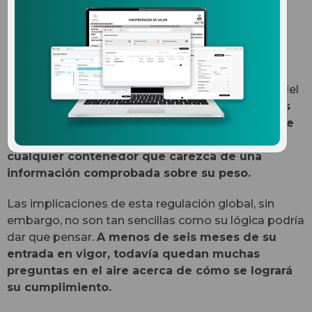
Exterior
A partir del 1 julio de 2016, las navieras están
obligadas a proporcionar información verificada del
peso de los contenedores que transporten, y
a los
operadores portuarios y compañías navieras de
comercio exterior se les prohibirá cargar
cualquier contenedor que carezca de una
información comprobada sobre su peso.
Las implicaciones de esta regulación global, sin
embargo, no son tan sencillas como su lógica podría
dar que pensar.
A menos de seis meses de su
entrada en vigor, todavía quedan muchas
preguntas en el aire acerca de cómo se logrará
su cumplimiento.