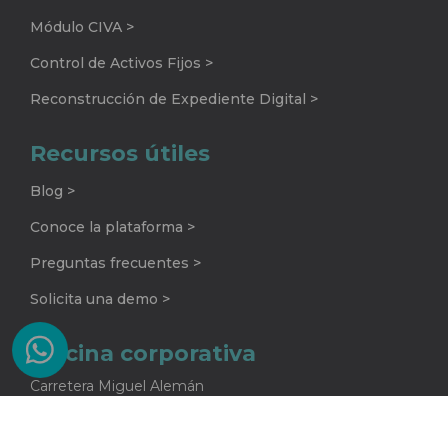
Módulo CIVA >
Control de Activos Fijos >
Reconstrucción de Expediente Digital >
Recursos útiles
Blog >
Conoce la plataforma >
Preguntas frecuentes >
Solicita una demo >
Oficina corporativa
Carretera Miguel Alemán
No. 920 G
Colonia La Encarnación
Apodaca, Nuevo León