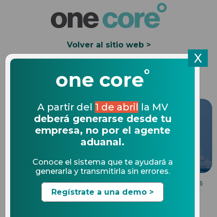
Volver al sitio web >
X
°
Solicita una Demo
one core
A partir del
1 de abril
la MV
deberá generarse desde tu
empresa, no por el agente
aduanal.
Conoce el sistema que te ayudará a
generarla y transmitirla sin errores.
NOVEDADES DE COMERCIO EXTERIOR
29.12.2016
Regístrate a una demo >
Nueva regulación en
contenedores de Comercio