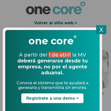
Volver al sitio web >
X
°
Solicita una Demo
one core
A partir del
1 de abril
la MV
deberá generarse desde tu
empresa, no por el agente
aduanal.
Conoce el sistema que te ayudará a
generarla y transmitirla sin errores.
COMPLIANCE EN COMERCIO EXTERIOR
22.03.2017
Regístrate a una demo >
5 países atractivos para
exportar productos