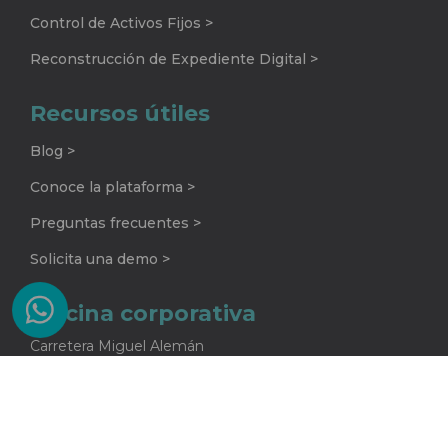
Control de Activos Fijos >
Reconstrucción de Expediente Digital >
Recursos útiles
Blog >
Conoce la plataforma >
Preguntas frecuentes >
Solicita una demo >
Oficina corporativa
Carretera Miguel Alemán
No. 920 G
Colonia La Encarnación
Apodaca, Nuevo León
C.P. 66633