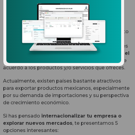
mexicanos
Exportar es un esfuerzo a largo plazo y un gran reto
para las empresas, sobre todo en el área de
comercio exterior. Cuando decides exportar, debes
analizar
cuáles son los mejores mercados para el
desarrollo y crecimiento de tu organización
, de
acuerdo a los productos y/o servicios que ofreces.
Actualmente, existen países bastante atractivos
para exportar productos mexicanos, especialmente
por su demanda de importaciones y su perspectiva
de crecimiento económico.
Si has pensado
internacionalizar tu empresa o
explorar nuevos mercados
, te presentamos 5
opciones interesantes: