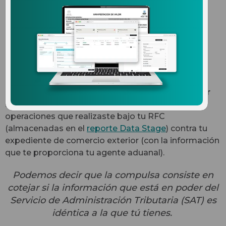
operaciones de comercio
exterior, es momento de
hacerlo
Una compulsa es una
balanza o comparativo
mensual de
cuánto importaste o exportaste por
mes y por año
. La compulsa compara las
operaciones que realizaste bajo tu RFC
(almacenadas en el
reporte Data Stage
) contra tu
expediente de comercio exterior (con la información
que te proporciona tu agente aduanal).
Podemos decir que la compulsa consiste en
cotejar si la información que está en poder del
Servicio de Administración Tributaria (SAT) es
idéntica a la que tú tienes.