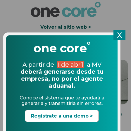
Volver al sitio web >
X
°
Solicita una Demo
one core
A partir del
1 de abril
la MV
deberá generarse desde tu
empresa, no por el agente
aduanal.
Conoce el sistema que te ayudará a
generarla y transmitirla sin errores.
BENEFICIOS DE UN SOFTWARE DE COMERCIO
25.07.2018
Regístrate a una demo >
EXTERIOR
Si aún no compulsas tus