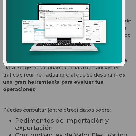
Data Stage SAT
es un reporte imprescindible
que te permite detectar fácilmente cada uno de
los pedimentos tramitados en el mes de todas
las operaciones de comercio exterior
registradas
en el SAT, con los pedimentos declarados en
cualquiera de las 49 aduanas de México.
La información que puedes obtener con el reporte
Data Stage –relacionada con las mercancías, el
tráfico y régimen aduanero al que se destinan–
es
una gran herramienta para evaluar tus
operaciones.
Puedes consultar (entre otros) datos sobre:
Pedimentos de importación y
exportación
Comprobantes de Valor Electrónico