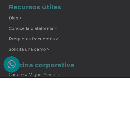
Recursos útiles
Blog >
Conoce la plataforma >
Preguntas frecuentes >
Solicita una demo >
Oficina corporativa
Carretera Miguel Alemán
No. 920 G
Colonia La Encarnación
Apodaca, Nuevo León
C.P. 66633
81 2415 5682