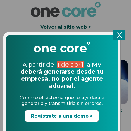
Volver al sitio web >
X
°
Solicita una Demo
one core
A partir del
1 de abril
la MV
deberá generarse desde tu
empresa, no por el agente
aduanal.
Conoce el sistema que te ayudará a
generarla y transmitirla sin errores.
DATA STAGE
27.03.2024
Regístrate a una demo >
¿Qué es el Data Stage SAT?