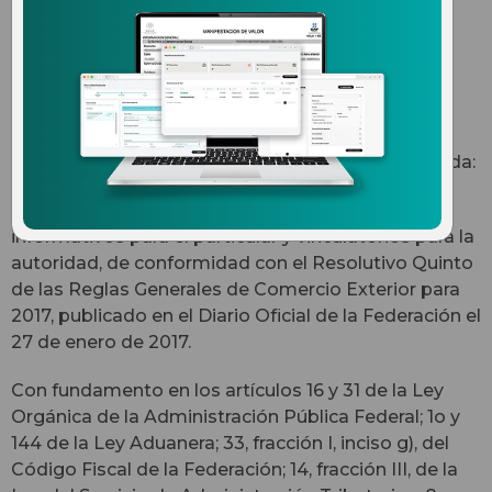
Recientemente, el SAT publicó la Prórroga para
declarar el Complemento en las exportaciones
definitivas Clave "A1" durante el ejercicio 2017. A
continuación presentamos la información difundida:
La presente Resolución se da a conocer con fines
informativos para el particular y vinculatorios para la
autoridad, de conformidad con el Resolutivo Quinto
de las Reglas Generales de Comercio Exterior para
2017, publicado en el Diario Oficial de la Federación el
27 de enero de 2017.
Con fundamento en los artículos 16 y 31 de la Ley
Orgánica de la Administración Pública Federal; 1o y
144 de la Ley Aduanera; 33, fracción I, inciso g), del
Código Fiscal de la Federación; 14, fracción III, de la