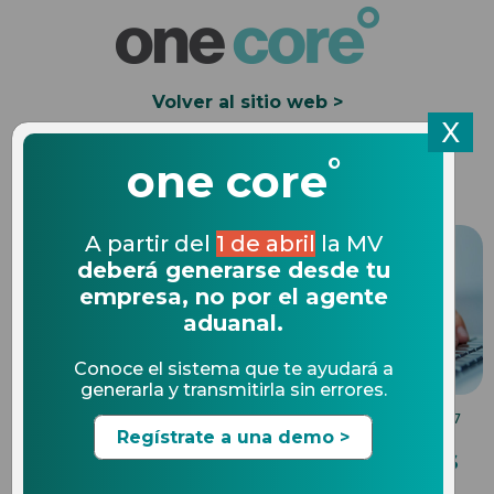
Volver al sitio web >
X
°
Solicita una Demo
one core
A partir del
1 de abril
la MV
deberá generarse desde tu
empresa, no por el agente
aduanal.
Conoce el sistema que te ayudará a
generarla y transmitirla sin errores.
NOVEDADES DE COMERCIO EXTERIOR
28.02.2017
Regístrate a una demo >
Prórroga para Exportaciones
Definitivas Clave “A1”, 2017