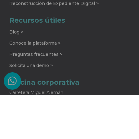
Reconstrucción de Expediente Digital >
Recursos útiles
Blog >
Conoce la plataforma >
Preguntas frecuentes >
Solicita una demo >
Oficina corporativa
Carretera Miguel Alemán
No. 920 G
Colonia La Encarnación
Apodaca, Nuevo León
C.P. 66633
81 2415 5682