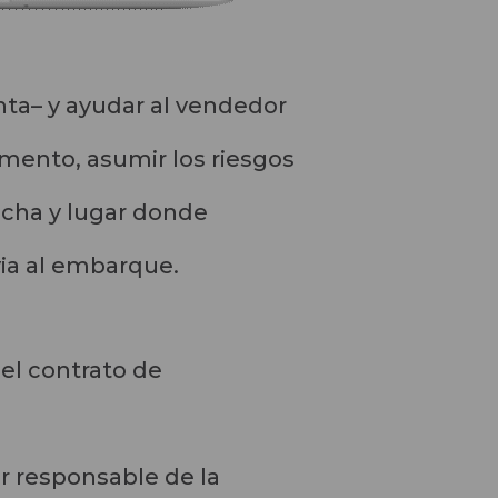
nta– y ayudar al vendedor
omento, asumir los riesgos
fecha y lugar donde
via al embarque.
del contrato de
er responsable de la