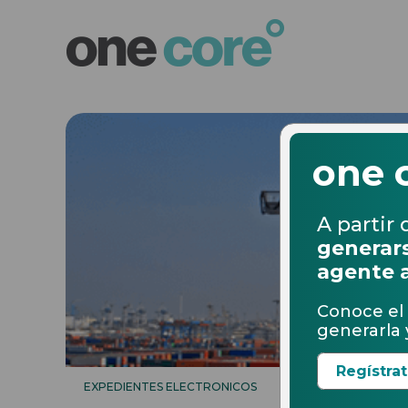
one 
A partir 
generars
agente 
Conoce el 
generarla y
Regístra
EXPEDIENTES ELECTRONICOS
03.02.2017