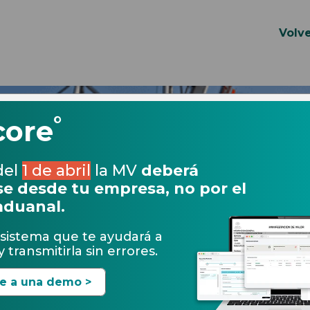
Volve
°
core
del
1 de abril
la MV
deberá
e desde tu empresa, no por el
aduanal.
sistema que te ayudará a
 transmitirla sin errores.
te a una demo >