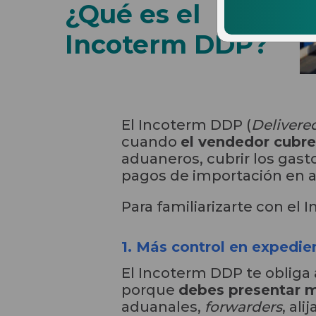
¿Qué es el
Incoterm DDP?
El Incoterm DDP (
Delivere
cuando
el vendedor cubre
aduaneros, cubrir los gasto
pagos de importación en a
Para familiarizarte con el
1. Más control en expedie
El Incoterm DDP te oblig
porque
debes presentar m
aduanales,
forwarders
, ali