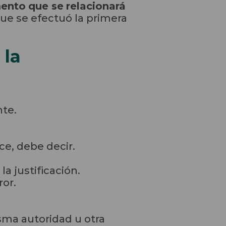
mento
que se
relacionará
que se efectuó la primera
 la
nte.
ce, debe decir.
a justificación.
ror.
sma autoridad u otra