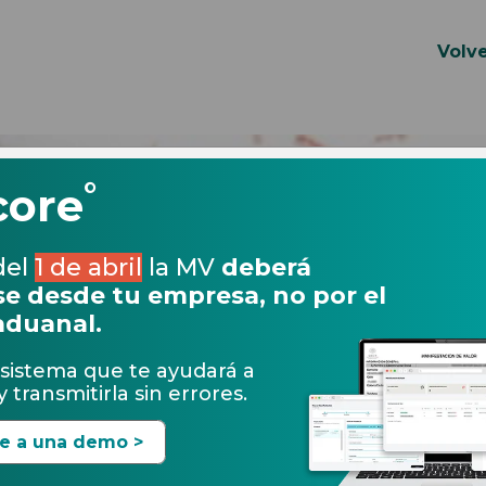
Volve
°
core
del
1 de abril
la MV
deberá
e desde tu empresa, no por el
aduanal.
sistema que te ayudará a
 transmitirla sin errores.
te a una demo >
19.09.2019