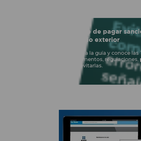
Olvídate de pagar sanci
comercio exterior
Descarga la guía y conoce la
en pedimentos, regulaciones,
cómo evitarlas.