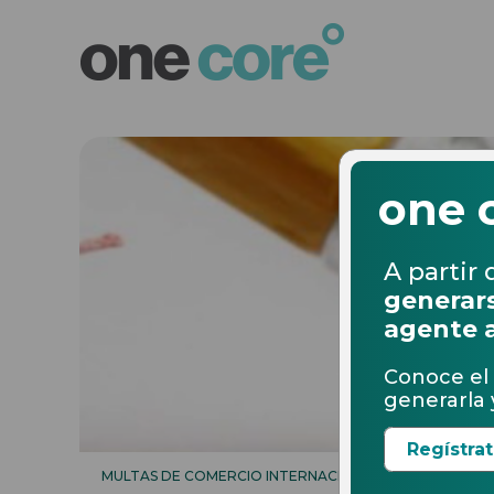
one 
A partir 
generars
agente 
Conoce el 
generarla y
Regístra
MULTAS DE COMERCIO INTERNACIONAL