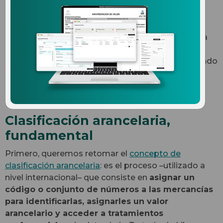
Los conceptos de partida y subpartida arancelaria
son, aparentemente, bastante sencillos y básicos
dentro del comercio exterior, pero siguen generando
dudas. Esperamos aclararlas con un ejemplo de
metales y manufacturas de metales que
explicaremos a continuación.
Clasificación arancelaria,
fundamental
Primero, queremos retomar el
concepto de
clasificación arancelaria
: es el proceso –utilizado a
nivel internacional­– que consiste en
asignar un
código o conjunto de números a las mercancías
para identificarlas, asignarles un valor
arancelario y acceder a tratamientos