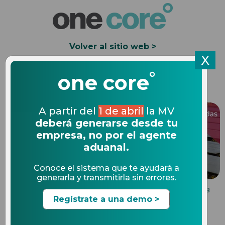
Volver al sitio web >
X
°
Solicita una Demo
one core
A partir del
1 de abril
la MV
deberá generarse desde tu
empresa, no por el agente
aduanal.
Conoce el sistema que te ayudará a
generarla y transmitirla sin errores.
COMPLIANCE EN COMERCIO EXTERIOR
04.05.2018
Regístrate a una demo >
¿Qué es la partida y la
subpartida arancelaria?