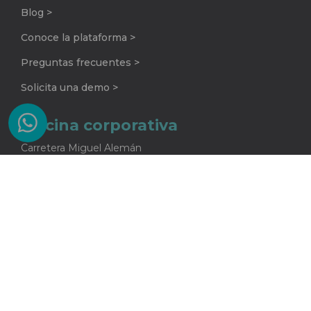
Blog >
Conoce la plataforma >
Preguntas frecuentes >
Solicita una demo >
Oficina corporativa
Carretera Miguel Alemán
No. 920 G
Colonia La Encarnación
Apodaca, Nuevo León
C.P. 66633
81 2415 5682
One Core S.A. de C.V.
Todos los derechos reservados