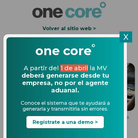
Volver al sitio web >
X
°
Solicita una Demo
one core
A partir del
1 de abril
la MV
deberá generarse desde tu
empresa, no por el agente
aduanal.
Conoce el sistema que te ayudará a
generarla y transmitirla sin errores.
COMPLIANCE EN COMERCIO EXTERIOR
28.03.2019
Regístrate a una demo >
¿Qué se declara en las