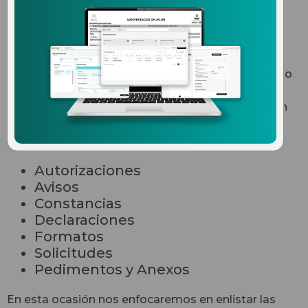
aduanas en comercio
exterior?
Existe una serie de formas y formatos de comercio
exterior que proporciona el Sistema de
Administración Tributaria (SAT) para la declaración
aduanera de comercio exterior. Estas formas y
formatos se dividen en
6 tipos
:
Autorizaciones
Avisos
Constancias
Declaraciones
Formatos
Solicitudes
Pedimentos y Anexos
En esta ocasión nos enfocaremos en enlistar las