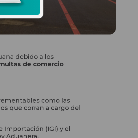
uana debido a los
multas de comercio
ncrementables como las
gos que corran a cargo del
 Importación (IGI) y el
Ley Aduanera.