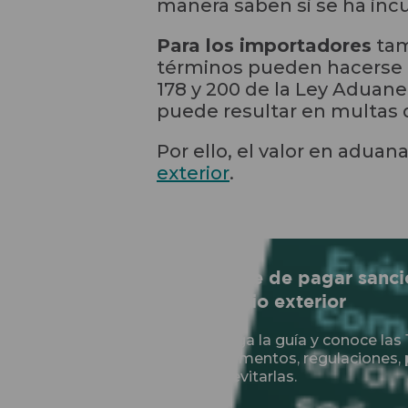
manera saben si se ha inc
Para los importadores
tam
términos pueden hacerse a
178 y 200 de la Ley Aduane
puede resultar en multas 
Por ello, el valor en adua
exterior
.
Olvídate de pagar sanci
comercio exterior
Descarga la guía y conoce la
en pedimentos, regulaciones,
cómo evitarlas.