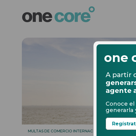
one 
A partir 
generars
agente 
Conoce el 
generarla y
Regístra
MULTAS DE COMERCIO INTERNACIONAL