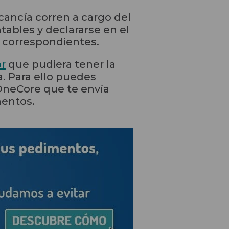
rcancía corren a cargo del
ables y declararse en el
s correspondientes.
or
que pudiera tener la
. Para ello puedes
OneCore que te envía
mentos.