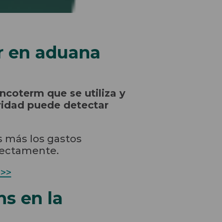
or en aduana
Incoterm que se utiliza y
ridad puede detectar
s más los gastos
rrectamente.
 >>
ms en la