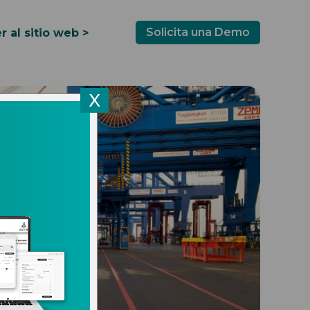
Solicita una Demo
r al sitio web >
X