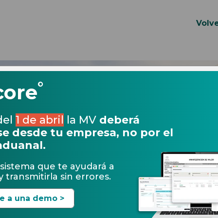
Volve
°
core
del
1 de abril
la MV
deberá
e desde tu empresa, no por el
aduanal.
sistema que te ayudará a
 transmitirla sin errores.
te a una demo >
31.10.2019