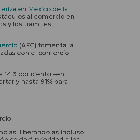
eriza en México de la
stáculos al comercio en
os y los trámites
mercio
(AFC) fomenta la
nadas con el comercio
 14.3 por ciento –en
rtar y hasta 91% para
cio:
ancías, liberándolas incluso
n se dará prioridad a los