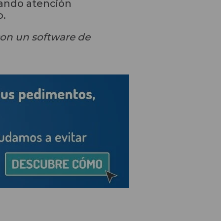
nando atención
o.
con un software de