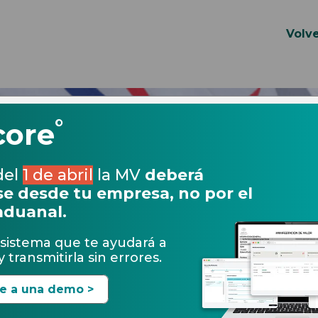
Volve
°
core
del
1 de abril
la MV
deberá
e desde tu empresa, no por el
aduanal.
sistema que te ayudará a
 transmitirla sin errores.
te a una demo >
11.04.2017