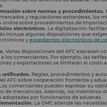
s.
formación sobre normas y procedimientos.
 mercados y regulaciones extranjeras, los 
n
online
sobre procedimientos de importaci
icios electrónicos.
La digitalización facilit
rdo incluye algunas disposiciones que exige
ctrónicos y
expedientes electrónicos de co
es.
Varias disposiciones del AFC expresan c
 a los comerciantes. Por ejemplo, las tarifa
nes y exportaciones se limitarán al costo a
 unificados.
Reglas, procedimientos y aut
 del AFC sobre cooperación fronteriza y adua
Los comerciantes pueden expresar su opini
lujo de mercancías. Además, los miembros d
nes adoptadas por funcionarios de aduanas.
plementación.
La OMC atiende las necesidad