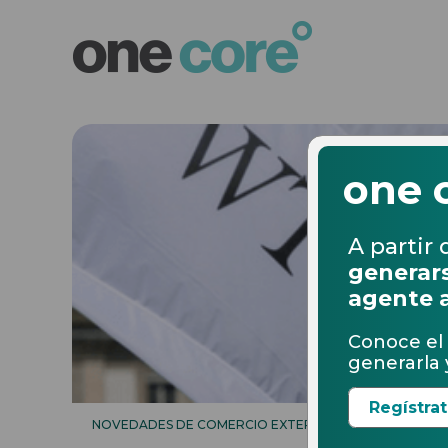
one 
A partir 
generars
agente 
Conoce el 
generarla y
Regístra
NOVEDADES DE COMERCIO EXTERIOR