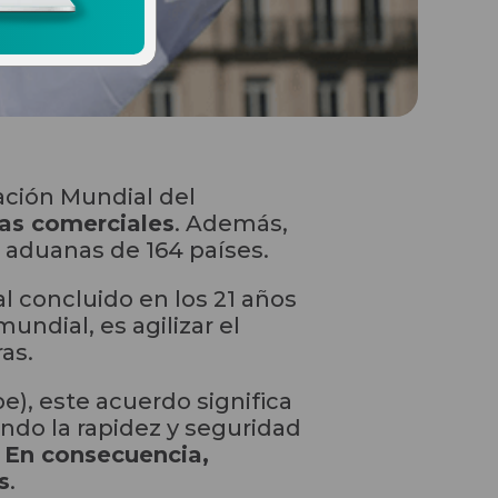
ación Mundial del
ras comerciales
. Además,
 aduanas de 164 países.
l concluido en los 21 años
ndial, es agilizar el
ras.
e), este acuerdo significa
do la rapidez y seguridad
.
En consecuencia,
s
.