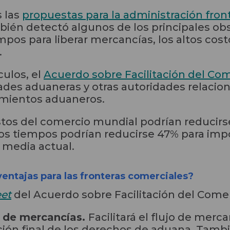
 las
propuestas para la administración front
ién detectó algunos de los principales ob
pos para liberar mercancías, los altos cost
.
culos, el
Acuerdo sobre Facilitación del Co
ades aduaneras y otras autoridades relacio
dimientos aduaneros.
tos del comercio mundial podrían reducirse
os tiempos podrían reducirse 47% para impo
a media actual.
entajas para las fronteras comerciales?
eet
del Acuerdo sobre Facilitación del Comer
n de mercancías.
Facilitará el flujo de merc
ión final de los derechos de aduana. Tambié