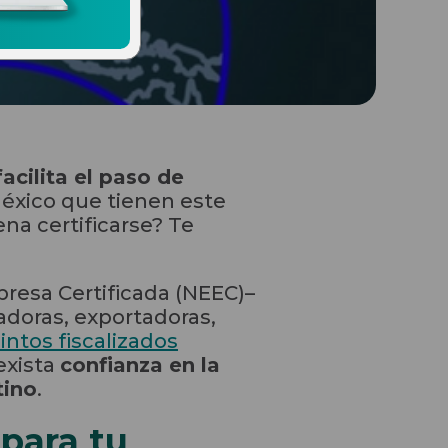
facilita el paso de
éxico que tienen este
na certificarse? Te
esa Certificada (NEEC)–
adoras, exportadoras,
intos fiscalizados
exista
confianza en la
tino
.
 para tu