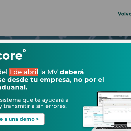
Volve
°
core
del
1 de abril
la MV
deberá
e desde tu empresa, no por el
aduanal.
sistema que te ayudará a
 transmitirla sin errores.
te a una demo >
20.01.2017