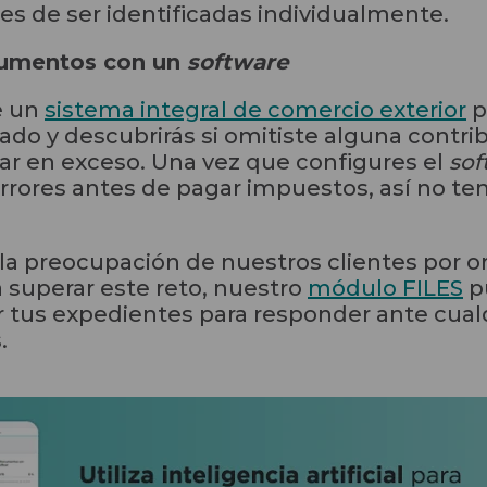
s de ser identificadas individualmente.
ocumentos con un
software
e un
sistema integral de comercio exterior
p
o y descubrirás si omitiste alguna contrib
ar en exceso. Una vez que configures el
sof
rrores antes de pagar impuestos, así no te
.
 preocupación de nuestros clientes por org
a superar este reto, nuestro
módulo FILES
p
dar tus expedientes para responder ante cual
.