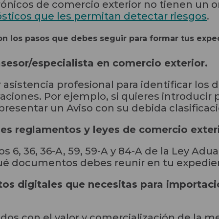
rónicos de comercio exterior no tienen un 
sticos que les permitan detectar riesgos
.
son los pasos que debes seguir para formar tus expe
sesor/especialista en comercio exterior.
ir asistencia profesional para identificar l
aciones. Por ejemplo, si quieres introducir 
presentar un Aviso con su debida clasificaci
ales reglamentos y leyes de comercio exter
os 6, 36, 36-A, 59, 59-A y 84-A de la Ley Adu
ué documentos debes reunir en tu expedien
s digitales que necesitas para importaci
os con el valor y comercialización de la m