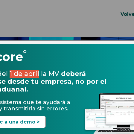
Volve
°
core
del
1 de abril
la MV
deberá
e desde tu empresa, no por el
aduanal.
sistema que te ayudará a
 transmitirla sin errores.
te a una demo >
20.09.2017