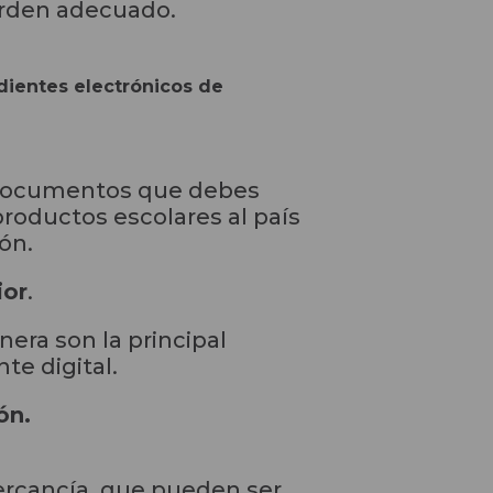
orden adecuado.
dientes electrónicos de
os documentos que debes
productos escolares al país
ón.
ior
.
anera son la principal
te digital.
ón.
ercancía, que pueden ser