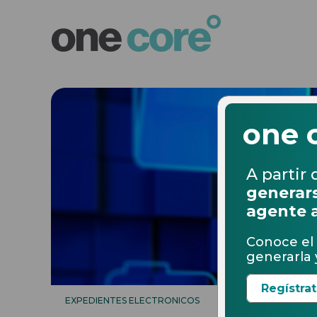
one 
A partir 
generars
agente 
Conoce el 
generarla y
Regístra
EXPEDIENTES ELECTRONICOS