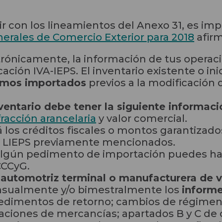
r con los lineamientos del Anexo 31, es imp
erales de Comercio Exterior para 2018
afir
trónicamente, la información de tus operac
cación IVA-IEPS. El inventario existente o in
nsumos importados
previos a la modificación d
ventario debe tener la siguiente informaci
fracción arancelaria
y valor comercial.
 los créditos fiscales o montos garantizad
 la LIEPS previamente mencionados.
r algún pedimento de importación puedes ha
CCCyG.
 automotriz terminal o manufacturera de v
nsualmente y/o bimestralmente los
inform
edimentos de retorno; cambios de régimen; 
zaciones de mercancías; apartados B y C de