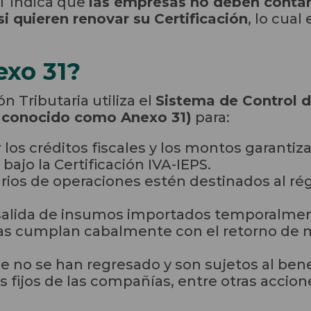
AT indica que
las empresas no deben contar
si quieren renovar su Certificación
, lo cual
exo 31?
n Tributaria utiliza el
Sistema de Control d
 conocido como Anexo 31)
para:
r los créditos fiscales y los montos garanti
bajo la Certificación IVA-IEPS.
arios de operaciones estén destinados al 
y salida de insumos importados temporalme
sas cumplan cabalmente con el retorno de
e no se han regresado y son sujetos al benefi
s fijos de las compañías, entre otras accion