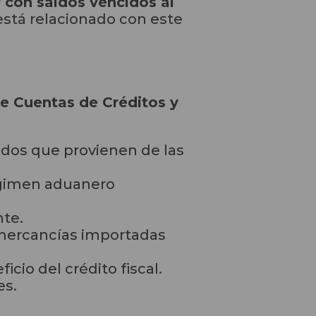
 con saldos vencidos al
 está relacionado con este
e Cuentas de Créditos y
zados que provienen de las
régimen aduanero
nte.
 mercancías importadas
cio del crédito fiscal.
es.