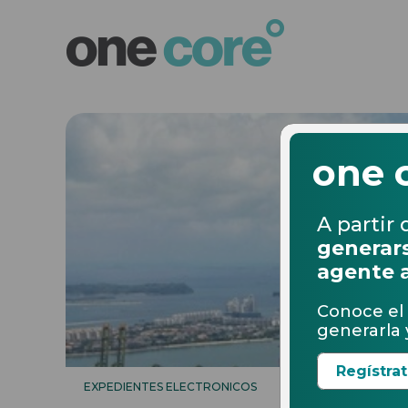
one 
A partir 
generars
agente 
Conoce el 
generarla y
Regístra
EXPEDIENTES ELECTRONICOS