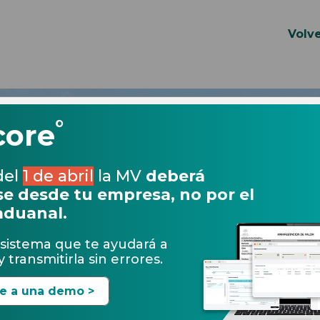
Volve
°
core
del
1 de abril
la MV
deberá
e desde tu empresa, no por el
aduanal.
sistema que te ayudará a
 transmitirla sin errores.
te a una demo >
15.03.2018