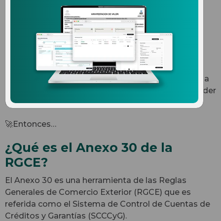
Reglas Generales de
Comercio Exterior?
La optimización de créditos fiscales y la
administración de montos garantizados son
aspectos cruciales para las empresas que operan a
nivel internacional. De ahí la importancia de entender
qué es el Anexo 30 del RGCE
.
🚀Entonces…
¿Qué es el Anexo 30 de la
RGCE?
El Anexo 30 es una herramienta de las Reglas
Generales de Comercio Exterior (RGCE) que es
referida como el Sistema de Control de Cuentas de
Créditos y Garantías (SCCCyG).