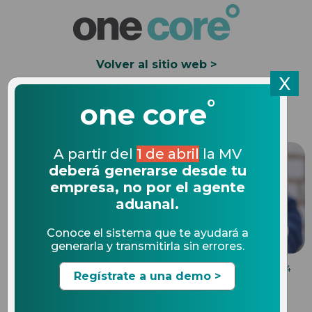
Volver al sitio web >
X
°
Solicita una Demo
one core
A partir del
1 de abril
la MV
deberá generarse desde tu
empresa, no por el agente
aduanal.
Conoce el sistema que te ayudará a
generarla y transmitirla sin errores.
EXPEDIENTES ELECTRONICOS
07.05.2024
Regístrate a una demo >
¿Qué es el Anexo 30 de las