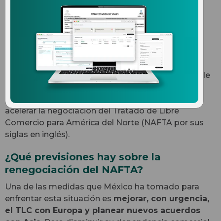
NAFTA
Donald Trump asumió la presidencia de Estados
Unidos el pasado 20 de enero y en pocos días ha
generado un gran debate debido a su estrategia de
gobierno. Además de la polémica sobre la
construcción del muro fronterizo, Trump quiere
acelerar la negociación del Tratado de Libre
Comercio para América del Norte (NAFTA por sus
siglas en inglés).
¿Qué previsiones hay sobre la
renegociación del NAFTA?
Una de las medidas que México ha tomado para
enfrentar esta situación es
mejorar, con urgencia,
el TLC con Europa y planear nuevos acuerdos