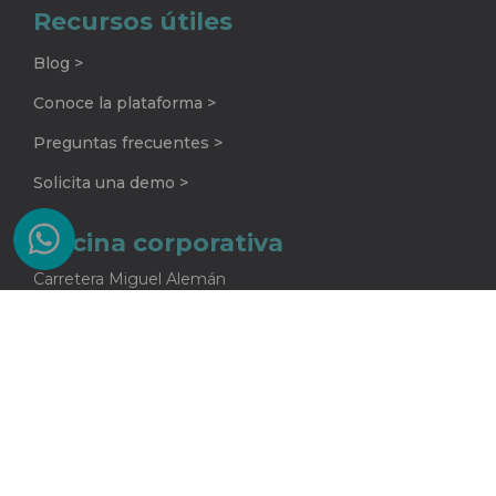
Recursos útiles
Blog >
Conoce la plataforma >
Preguntas frecuentes >
Solicita una demo >
Oficina corporativa
Carretera Miguel Alemán
No. 920 G
Colonia La Encarnación
Apodaca, Nuevo León
C.P. 66633
81 2415 5682