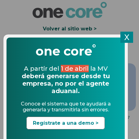
Volver al sitio web >
X
°
Solicita una Demo
one core
A partir del
1 de abril
la MV
deberá generarse desde tu
empresa, no por el agente
aduanal.
Conoce el sistema que te ayudará a
generarla y transmitirla sin errores.
NOVEDADES DE COMERCIO EXTERIOR
03.02.2017
Regístrate a una demo >
Previsiones del plan de
Trump para renegociar el