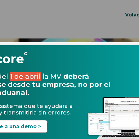
Volve
°
core
del
1 de abril
la MV
deberá
e desde tu empresa, no por el
aduanal.
sistema que te ayudará a
 transmitirla sin errores.
21.02.2020
te a una demo >
ontrol de documentos