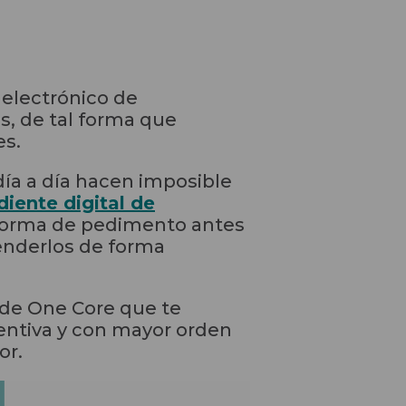
 electrónico de
s, de tal forma que
es.
día a día hacen imposible
iente digital de
roforma de pedimento antes
enderlos de forma
l de One Core que te
ventiva y con mayor orden
or.