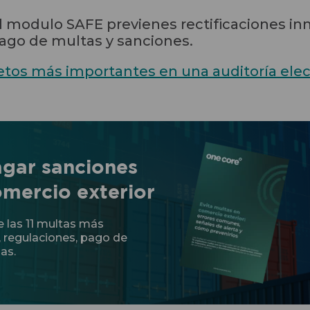
l modulo SAFE previenes rectificaciones in
ago de multas y sanciones.
retos más importantes en una auditoría elec
agar sanciones
omercio exterior
e las 11 multas más
regulaciones, pago de
as.