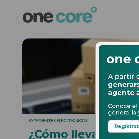
one 
A partir 
generars
agente 
Conoce el 
generarla y
EXPEDIENTES ELECTRONICOS
Regístra
¿Cómo llevar un c