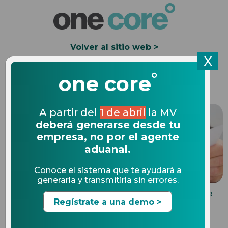
Volver al sitio web >
X
°
Solicita una Demo
one core
A partir del
1 de abril
la MV
deberá generarse desde tu
empresa, no por el agente
aduanal.
Conoce el sistema que te ayudará a
generarla y transmitirla sin errores.
AUDITORIAS
05.09.2019
Regístrate a una demo >
Retos para las empresas en