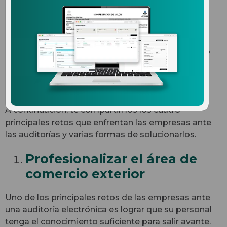
una auditoría electrónica
Cuando una empresa no se encuentra preparada
para realizar una auditoría de comercio exterior, lo
más probable es que termine pagando enormes
cantidades en multas por descuidos que se
pudieron haber evitado.
A continuación, te compartimos los cuatro
principales retos que enfrentan las empresas ante
las auditorías y varias formas de solucionarlos.
Profesionalizar el área de
comercio exterior
Uno de los principales retos de las empresas ante
una auditoría electrónica es lograr que su personal
tenga el conocimiento suficiente para salir avante.