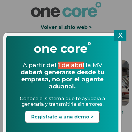
Volver al sitio web >
X
°
Solicita una Demo
one core
A partir del
1 de abril
la MV
deberá generarse desde tu
empresa, no por el agente
aduanal.
Conoce el sistema que te ayudará a
generarla y transmitirla sin errores.
MULTAS DE COMERCIO INTERNACIONAL
12.03.2020
Regístrate a una demo >
¿Qué son las regulaciones y