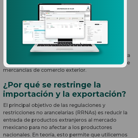
restricciones no
arancelarias?
A diferencia de las regulaciones arancelarias
(impuestos que se pagan), las regulaciones y
restricciones no arancelarias son herramientas o
reglas utilizadas por la Administración Pública para
controlar la entrada, salida, circulación y tránsito de
mercancías de comercio exterior.
¿Por qué se restringe la
importación y la exportación?
El principal objetivo de las regulaciones y
restricciones no arancelarias (RRNAs) es reducir la
entrada de productos extranjeros al mercado
mexicano para no afectar a los productores
nacionales. En teoría, esto permite que utilicemos