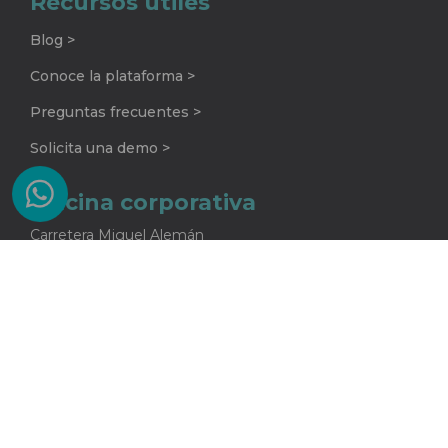
Recursos útiles
Blog >
Conoce la plataforma >
Preguntas frecuentes >
Solicita una demo >
Oficina corporativa
Carretera Miguel Alemán
No. 920 G
Colonia La Encarnación
Apodaca, Nuevo León
C.P. 66633
81 2415 5682
One Core S.A. de C.V.