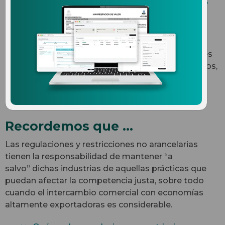
restricciones no arancelarias
más comunes
Existen varios tipos de regulaciones y restricciones
no arancelarias
(RRNAs) como los permisos previos,
los marcados de país de origen y las cuotas
compensatorias en comercio exterior, que aquí
explicamos.
Recordemos que …
Las regulaciones y restricciones no arancelarias
tienen la responsabilidad de mantener “a
salvo” dichas industrias de aquellas prácticas que
puedan afectar la competencia justa, sobre todo
cuando el intercambio comercial con economías
altamente exportadoras es considerable.