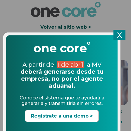
Volver al sitio web >
X
°
Solicita una Demo
one core
A partir del
1 de abril
la MV
deberá generarse desde tu
empresa, no por el agente
aduanal.
Conoce el sistema que te ayudará a
generarla y transmitirla sin errores.
MULTAS DE COMERCIO INTERNACIONAL
21.05.2020
Regístrate a una demo >
Los 3 tipos de regulaciones y