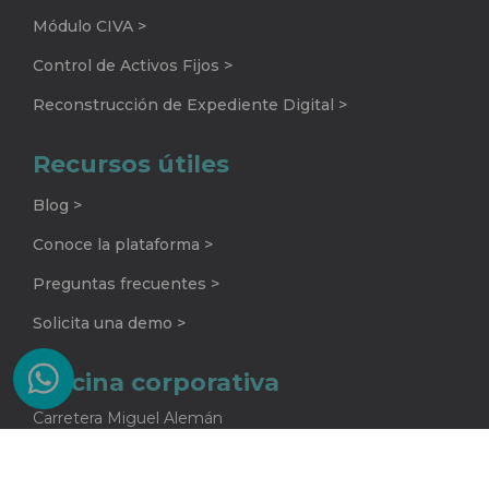
Módulo CIVA >
Control de Activos Fijos >
Reconstrucción de Expediente Digital >
Recursos útiles
Blog >
Conoce la plataforma >
Preguntas frecuentes >
Solicita una demo >
Oficina corporativa
Carretera Miguel Alemán
No. 920 G
Colonia La Encarnación
Apodaca, Nuevo León