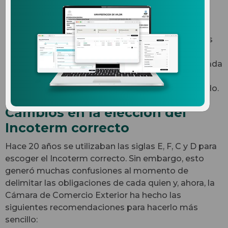
trajeron los Incoterms 2020
El primero de enero de 2020 se hicieron aplicables
las modificaciones a los Incoterms con el fin de
hacer más eficiente y claras las obligaciones de cada
participante de la importación y exportación de
productos y proteger las mercancías en su traslado.
Cambios en la elección del
Incoterm correcto
Hace 20 años se utilizaban las siglas E, F, C y D para
escoger el Incoterm correcto. Sin embargo, esto
generó muchas confusiones al momento de
delimitar las obligaciones de cada quien y, ahora, la
Cámara de Comercio Exterior ha hecho las
siguientes recomendaciones para hacerlo más
sencillo: