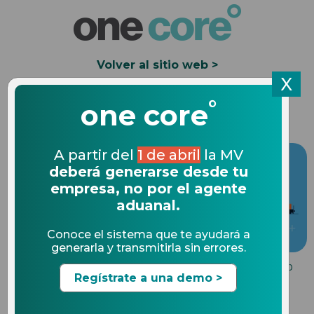
Volver al sitio web >
X
°
Solicita una Demo
one core
A partir del
1 de abril
la MV
deberá generarse desde tu
empresa, no por el agente
aduanal.
Conoce el sistema que te ayudará a
generarla y transmitirla sin errores.
COMPLIANCE EN COMERCIO EXTERIOR
16.01.2020
Regístrate a una demo >
3 cambios importantes que