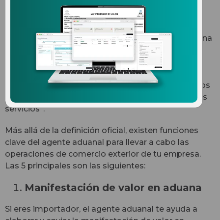
aduanal
El SAT define al agente aduanal como: “una persona
física a quien la Secretaría de Hacienda y Crédito
Público autoriza mediante una patente, para
promover por cuenta ajena el despacho de las
mercancías, en los diferentes regímenes aduaneros
previstos en la Ley Aduanera de quien contrate sus
servicios”.
Más allá de la definición oficial, existen funciones
clave del agente aduanal para llevar a cabo las
operaciones de comercio exterior de tu empresa.
Las 5 principales son las siguientes:
Manifestación de valor en aduana
Si eres importador, el agente aduanal te ayuda a