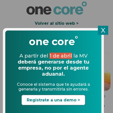
Volver al sitio web >
X
°
Solicita una Demo
one core
A partir del
1 de abril
la MV
deberá generarse desde tu
empresa, no por el agente
aduanal.
Conoce el sistema que te ayudará a
generarla y transmitirla sin errores.
AUDITORIAS
19.03.2020
Regístrate a una demo >
7 funciones clave del agente