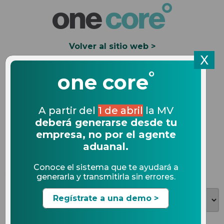
Volver al sitio web >
X
°
Solicita una Demo
one core
Multas en comercio
A partir del
1 de abril
la MV
deberá generarse desde tu
exterior
empresa, no por el agente
aduanal.
Conoce el sistema que te ayudará a
Artículos más recientes
generarla y transmitirla sin errores.
Regístrate a una demo >