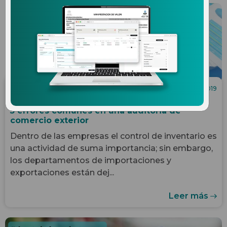
18.04.2019
Multas de Comercio Internacional
5 errores comunes en una auditoria de
comercio exterior
Dentro de las empresas el control de inventario es
una actividad de suma importancia; sin embargo,
los departamentos de importaciones y
exportaciones están dej...
Leer más