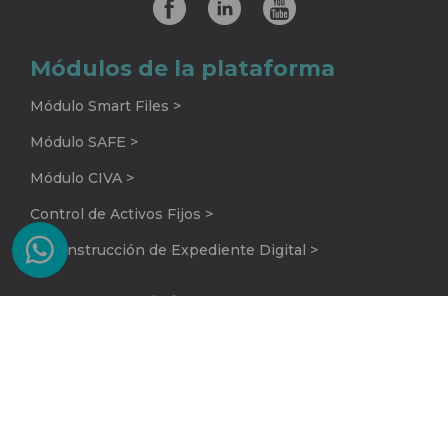
Módulos de la plataforma
Módulo Smart Files >
Módulo SAFE >
Módulo CIVA >
Control de Activos Fijos >
Reconstrucción de Expediente Digital >
Recursos útiles
Blog >
Conoce la plataforma >
Preguntas frecuentes >