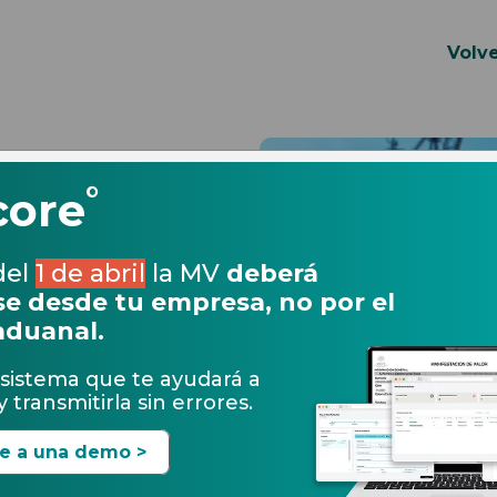
Volve
°
core
e
del
1 de abril
la MV
deberá
 lo que debes saber
e desde tu empresa, no por el
05.03.2020
mercio Exterior
Expedientes Electrónicos
rías en comercio
aduanal.
cipales leyes y
¿Qué se audita en
exicanos
exterior? Art. 59 L
sistema que te ayudará a
os con el comercio
OS
 transmitirla sin errores.
te a una demo >
Leer más