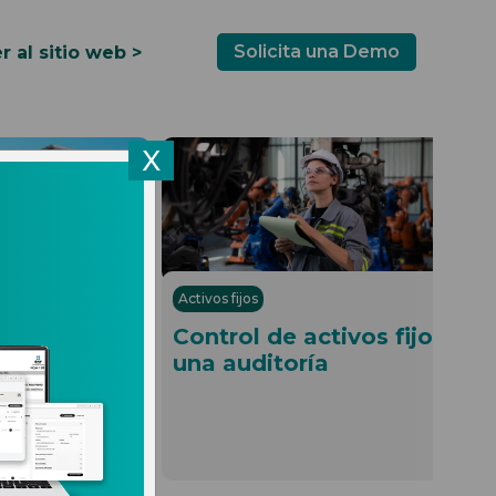
Solicita una Demo
r al sitio web >
X
02.04.2025
11.
Activos fijos
 comercio
Control de activos fijos ant
ey Aduanera
una auditoría
Leer más
Leer 