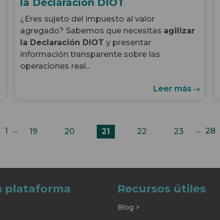
la Declaración DIOT
¿Eres sujeto del impuesto al valor
agregado? Sabemos que necesitas
agilizar
la Declaración DIOT
y presentar
información transparente sobre las
operaciones real...
Leer más
...
...
1
28
19
20
21
22
23
a plataforma
Recursos útiles
Blog >