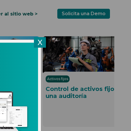
Solicita una Demo
r al sitio web >
X
02.04.2025
11.
Activos fijos
 comercio
Control de activos fijos ant
ey Aduanera
una auditoría
Leer más
Leer 