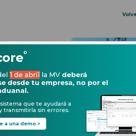
Volve
°
core
e
del
1 de abril
la MV
deberá
 lo que debes saber
e desde tu empresa, no por el
05.03.2020
mercio Exterior
Expedientes Electrónicos
rías en comercio
aduanal.
cipales leyes y
¿Qué se audita en
exicanos
exterior? Art. 59 L
sistema que te ayudará a
os con el comercio
OS
 transmitirla sin errores.
te a una demo >
Leer más