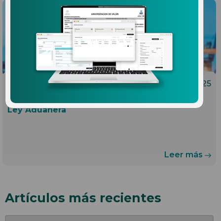
02.04.2025
Expedientes Electrónicos
¿Qué se audita en comercio exterior? Art. 59
Ley Aduanera
Leer más
Artículos más recientes