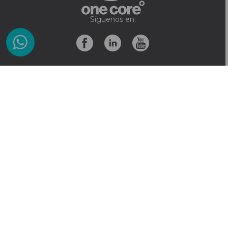
Síguenos en:
Módulos de la plataforma
Módulo Smart Files >
Módulo SAFE >
Módulo CIVA >
Control de Activos Fijos >
Reconstrucción de Expediente Digital >
Recursos útiles
Blog >