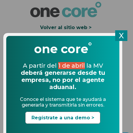
Volver al sitio web >
X
°
Solicita una Demo
one core
Blog One Core
A partir del
1 de abril
la MV
deberá generarse desde tu
Actualizaciones, tendencias y todo lo que debes
empresa, no por el agente
saber sobre el cumplimiento y las auditorías en
aduanal.
comercio exterior.
Conoce el sistema que te ayudará a
EXPLORA NUESTROS ARTÍCULOS MÁS LEÍDOS
generarla y transmitirla sin errores.
Regístrate a una demo >